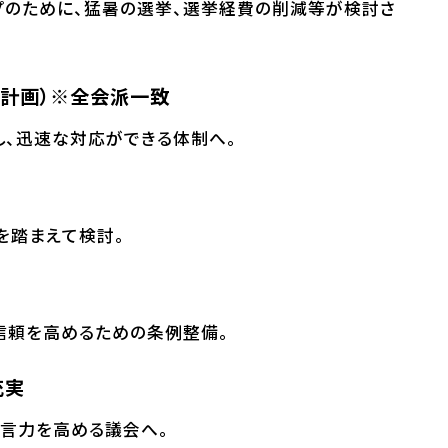
プのために、猛暑の選挙、選挙経費の削減等が検討さ
動計画）※全会派一致
し、迅速な対応ができる体制へ。
を踏まえて検討。
信頼を高めるための条例整備。
充実
提言力を高める議会へ。