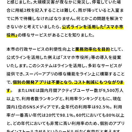
と感じました。大規模災害が夜なかに発災し、停電していた場
合に用紙2枚を記入することは難しく、雨が降っていると入室ま
でに外で待機しなければなりません。何とかこの問題を解決で
きないかと考えていましたら、
公式ラインを活用した「スマホ市
役所」
の様なサービスがあることを知りました。
本市の行政サービスの利便性向上と
業務効率化を目的
として、
公式ラインを活用した例えば「スマホ市役所」等の導入を提案
いたします。このシステムはラインを活用し、多彩なサービスが
提供でき、スーパーアプリの様な機能をライン上に構築すること
で、
個別の開発アプリは不要となり、コスト削減にもつながりま
す
。 またLINEは国内月間アクティブユーザー数が9,500万人
以上で、利用者数ランキングと、利用率ランキングともに、現在
国内1位のSNSメディアです。全年代の利用率は92.5%。 利用
率が一番高い年代は20代で98.1%。60代においても80%以上
と、どの年代においても非常に高い利用率のため、個別のアプリ
をインストールさせるというハードルがなく有効だと考えます。