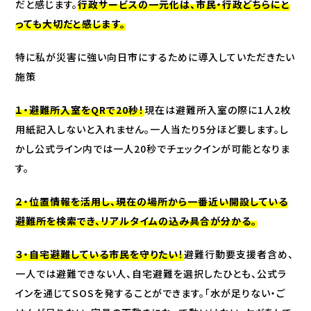
だと感じます。
行政サービスの一元化は、市民・行政どちらにと
っても大切だと感じます。
特に私が災害に強い向日市にするために導入していただきたい
施策
１・避難所入室をQRで20秒！
現在は避難所入室の際に1人2枚
用紙記入しないと入れません。一人当たり5分ほど要します。し
かし公式ライン内では一人20秒でチェックインが可能となりま
す。
２・位置情報を活用し、現在の場所から一番近い開設している
避難所を検索でき、リアルタイムの込み具合が分かる。
３・自宅避難している市民を守りたい！
避難行動要支援者含め、
一人では避難できない人、自宅避難を選択したひとも、公式ラ
インを通じてSOSを発することができます。「水が足りない・ご