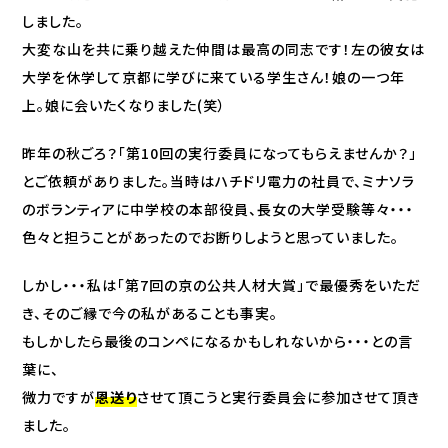
しました。
大変な山を共に乗り越えた仲間は最高の同志です！左の彼女は
大学を休学して京都に学びに来ている学生さん！娘の一つ年
上。娘に会いたくなりました(笑）
昨年の秋ごろ？「第10回の実行委員になってもらえませんか？」
とご依頼がありました。当時はハチドリ電力の社員で、ミナソラ
のボランティアに中学校の本部役員、長女の大学受験等々・・・
色々と担うことがあったのでお断りしようと思っていました。
しかし・・・私は「第7回の京の公共人材大賞」で最優秀をいただ
き、そのご縁で今の私があることも事実。
もしかしたら最後のコンペになるかもしれないから・・・との言
葉に、
微力ですが
恩送り
させて頂こうと実行委員会に参加させて頂き
ました。