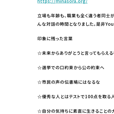
https://minasora.org/
立場も年齢も、職業も全く違う者同士
んな対話の時間となりました。是非You
印象に残った言葉
☆未来からありがとうと言ってもらえる
☆選挙での口約束から公の約束へ
☆市民の声の伝書鳩にはなるな
☆優秀な人とはテストで100点を取る
☆自分の気持ちに素直に生きることの