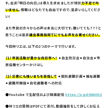
す。会派『明日の向日』は導入を求めましたが現状
力不足で叶
いません
。傍聴はどなたでも自由ですので、是非いらしてくださ
い！
また市民の方々からの声は本当に大切です。聴いてても？？？と
思うことは是非
議会事務局宛てにでもお声をお寄せください。
今回林リエは、以下の2つのテーマで行います。
（１）市民活動が豊かな向日市へ！
⚫︎
自主防災会
⚫︎
自治会
⚫︎
市
民協働センターかけはし
（２）災害にも強いまちを目指して
⚫︎
個別避難計画
⚫︎
福祉避難
⚫︎
避難所開設
⚫︎
自宅避難者への対応
●Youtube で生配信および録画配信
https://x.gd/NNHh3
●林リエの質問はPDFにて添付。動画撮影をして詳しくお伝え