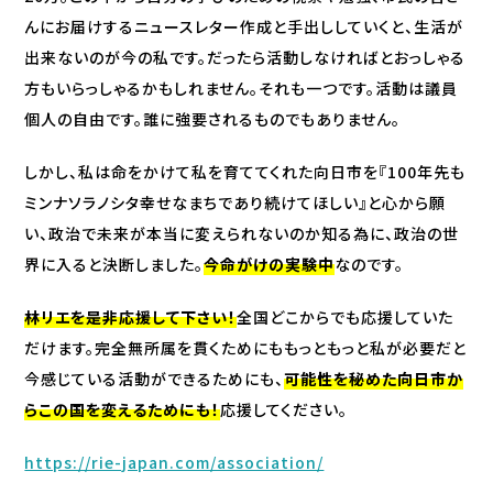
んにお届けするニュースレター作成と手出ししていくと、生活が
出来ないのが今の私です。だったら活動しなければとおっしゃる
方もいらっしゃるかもしれません。それも一つです。活動は議員
個人の自由です。誰に強要されるものでもありません。
しかし、私は命をかけて私を育ててくれた向日市を『100年先も
ミンナソラノシタ幸せなまちであり続けてほしい』と心から願
い、政治で未来が本当に変えられないのか知る為に、政治の世
界に入ると決断しました。
今命がけの実験中
なのです。
林リエを是非応援して下さい！
全国どこからでも応援していた
だけます。完全無所属を貫くためにももっともっと私が必要だと
今感じている活動ができるためにも、
可能性を秘めた向日市か
らこの国を変えるためにも！
応援してください。
https://rie-japan.com/association/