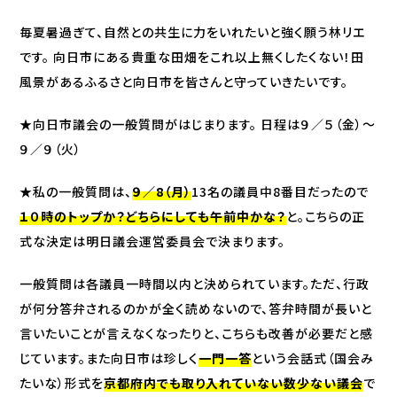
毎夏暑過ぎて、自然との共生に力をいれたいと強く願う林リエ
です。 向日市にある貴重な田畑をこれ以上無くしたくない！田
風景があるふるさと向日市を皆さんと守っていきたいです。
★向日市議会の一般質問がはじまります。 日程は９／５（金）～
９／９（火）
★私の一般質問は、
９／8（月）
13名の議員中8番目だったので
１０時のトップか？どちらにしても午前中かな？
と。こちらの正
式な決定は明日議会運営委員会で決まります。
一般質問は各議員一時間以内と決められています。ただ、行政
が何分答弁されるのかが全く読めないので、答弁時間が長いと
言いたいことが言えなくなったりと、こちらも改善が必要だと感
じています。また向日市は珍しく
一門一答
という会話式（国会み
たいな）形式を
京都府内でも取り入れていない数少ない議会
で